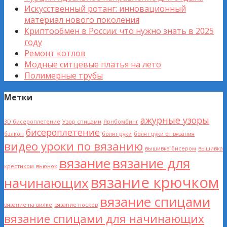
Искусственный ротанг: инновационный
материал нового поколения
Криптообмен в России: что нужно знать в 2025
году
Ремонт котлов
Модные ситцевые платья на лето
Полимерные трубы
Метки
ажурные узоры
3D бисероплетение
Узор спицами
Ярнбомбинг
бисероплетение
балкон
болят руки
болят руки от вязания
видео уроки по вязанию
вышивка бисером
вышивка
вязание
вязание для
крестиком
вьюнок
вязание крючком
начинающих
вязание спицами
вязание на вилке
вязание носков
вязание спицами для начинающих