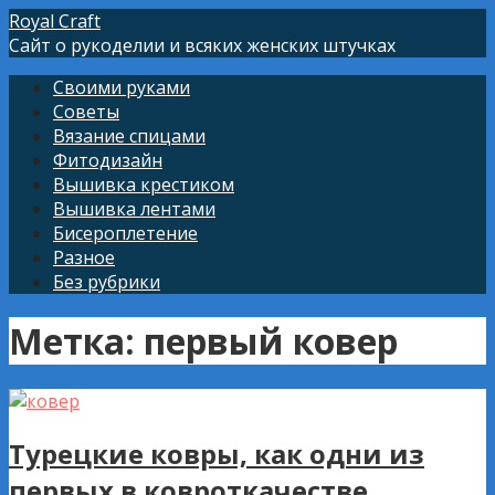
Перейти
Royal Craft
к
Сайт о рукоделии и всяких женских штучках
контенту
Своими руками
Советы
Вязание спицами
Фитодизайн
Вышивка крестиком
Вышивка лентами
Бисероплетение
Разное
Без рубрики
Метка: первый ковер
Турецкие ковры, как одни из
первых в ковроткачестве