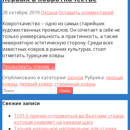
28 октября, 2019
Оксана
Оставить комментарий
Ковроткачество – одно из самых старейших
художественных промыслов. Он сочетает в себе не
только универсальность и практичность, а также
невероятную эстетическую сторону. Среди всех
известных ковров в ранних культурах, стоит
отметить турецкие ковры.
Продолжить чтение →
Опубликовано в категории:
разное
Рубрика:
первые
ковры
,
первый ковер
,
старинные ковры
Найти:
Свежие записи
ТОП-5 причин отправиться во Вьетнам: страна,
которая удивляет на каждом шагу
Турция: идеальное направление для отдыха