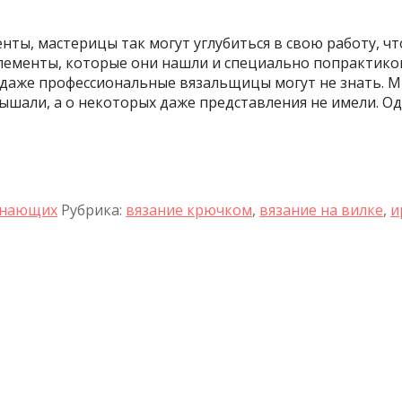
ы, мастерицы так могут углубиться в свою работу, что
 элементы, которые они нашли и специально попрактик
 даже профессиональные вязальщицы могут не знать. М
али, а о некоторых даже представления не имели. Одни
инающих
Рубрика:
вязание крючком
,
вязание на вилке
,
и