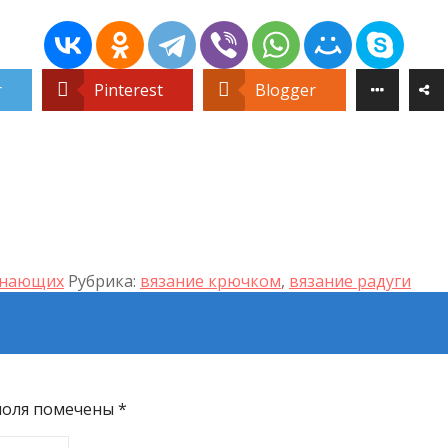
r
Pinterest
Blogger
инающих
Рубрика:
вязание крючком
,
вязание радуги
поля помечены
*