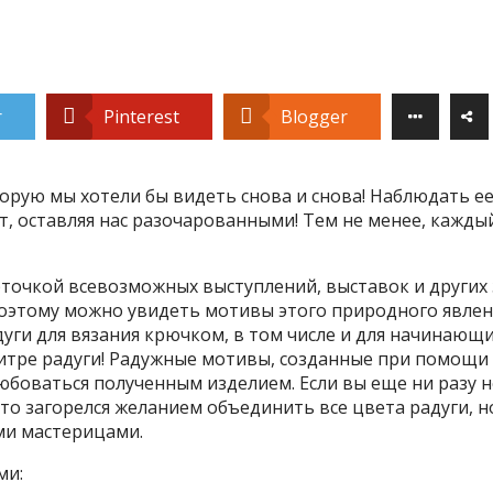
r
Pinterest
Blogger
орую мы хотели бы видеть снова и снова! Наблюдать ее
ет, оставляя нас разочарованными! Тем не менее, кажды
рточкой всевозможных выступлений, выставок и других
оэтому можно увидеть мотивы этого природного явлени
ги для вязания крючком, в том числе и для начинающи
литре радуги! Радужные мотивы, созданные при помощ
боваться полученным изделием. Если вы еще ни разу не 
кто загорелся желанием объединить все цвета радуги, н
ми мастерицами.
ми: