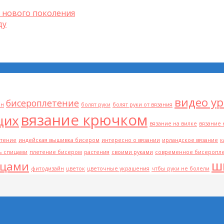
 нового поколения
ду
видео у
бисероплетение
он
болят руки
болят руки от вязания
вязание крючком
щих
вязание на вилке
вязание 
етение
индейская вышивка бисером
интересно о вязании
ирландское вязание
к
ь спицами
плетение бисером
растения
своими руками
современное бисеропл
ш
ицами
фитодизайн
цветок
цветочные украшения
чтбы руки не болели