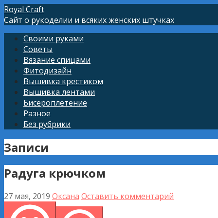
Перейти
Royal Craft
к
Сайт о рукоделии и всяких женских штучках
контенту
Своими руками
Советы
Вязание спицами
Фитодизайн
Вышивка крестиком
Вышивка лентами
Бисероплетение
Разное
Без рубрики
Записи
Радуга крючком
27 мая, 2019
Оксана
Оставить комментарий