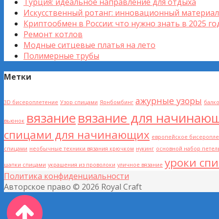
Турция: идеальное направление для отдыха
Искусственный ротанг: инновационный материал
Криптообмен в России: что нужно знать в 2025 го
Ремонт котлов
Модные ситцевые платья на лето
Полимерные трубы
Метки
ажурные узоры
3D бисероплетение
Узор спицами
Ярнбомбинг
балк
вязание
вязание для начинаю
вьюнок
спицами для начинающих
европейское бисеропл
спицами
необычные техники вязания крючком
нукинг
основной набор петел
уроки сп
шапки спицами
украшения из проволоки
уличное вязание
Политика конфиденциальности
Авторское право © 2026 Royal Craft