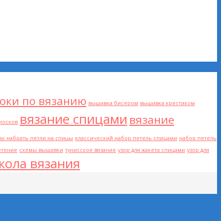
роки по вязанию
вышивка бисером
вышивка крестиком
вязание спицами
вязание
носков
ак набрать петли на спицы
классический набор петель спицами
набор петель
етение
схемы вышивки
тунисское вязание
узор для жакета спицами
узор для
кола вязания