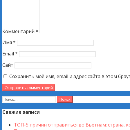
Комментарий
*
Имя
*
Email
*
Сайт
Сохранить моё имя, email и адрес сайта в этом бр
Найти:
Свежие записи
ТОП-5 причин отправиться во Вьетнам: страна, к