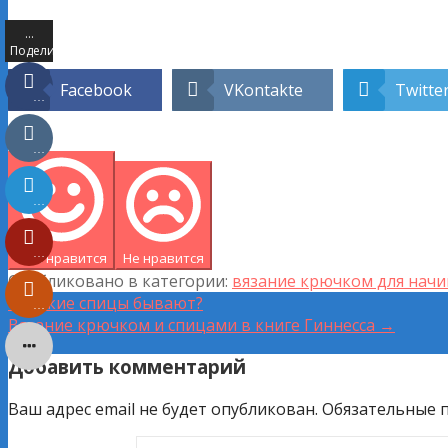
…
Поделились
Facebook
VKontakte
Twitte
…
…
…
…
Мне нравится
Не нравится
Опубликовано в категории:
вязание крючком для нач
Навигация
← Какие спицы бывают?
…
Вязание крючком и спицами в книге Гиннесса →
по
Добавить комментарий
записям
Ваш адрес email не будет опубликован.
Обязательные 