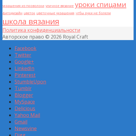
уроки спицами
украшения из проволоки
уличное вязание
фитодизайн
цветок
цветочные украшения
чтбы руки не болели
школа вязания
Политика конфиденциальности
Авторское право © 2026 Royal Craft
Facebook
Twitter
Google+
LinkedIn
Pinterest
StumbleUpon
Tumblr
Blogger
MySpace
Delicious
Yahoo Mail
Gmail
Newsvine
Digg