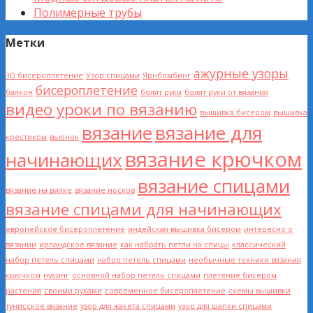
Полимерные трубы
Метки
ажурные узоры
3D бисероплетение
Узор спицами
Ярнбомбинг
бисероплетение
балкон
болят руки
болят руки от вязания
видео уроки по вязанию
вышивка бисером
вышивка
вязание
вязание для
крестиком
вьюнок
вязание крючком
начинающих
вязание спицами
вязание на вилке
вязание носков
вязание спицами для начинающих
европейское бисероплетение
индейская вышивка бисером
интересно о
вязании
ирландское вязание
как набрать петли на спицы
классический
набор петель спицами
набор петель спицами
необычные техники вязания
крючком
нукинг
основной набор петель спицами
плетение бисером
растения
своими руками
современное бисероплетение
схемы вышивки
тунисское вязание
узор для жакета спицами
узор для шапки спицами