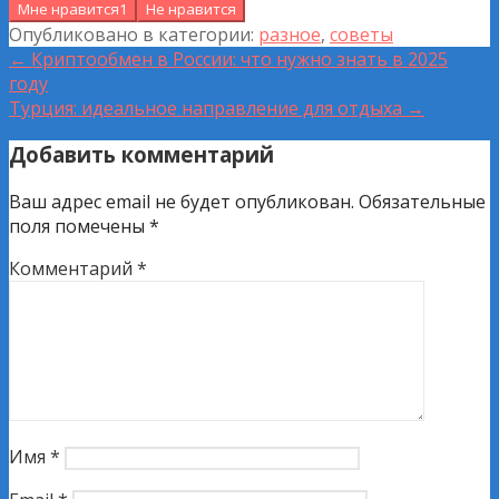
Мне нравится
1
Не нравится
Опубликовано в категории:
разное
,
советы
Навигация
← Криптообмен в России: что нужно знать в 2025
году
по
Турция: идеальное направление для отдыха →
записям
Добавить комментарий
Ваш адрес email не будет опубликован.
Обязательные
поля помечены
*
Комментарий
*
Имя
*