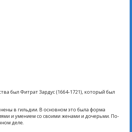
тва был Фитрат Зардус (1664-1721), который был
нены в гильдии. В основном это была форма
иями и умением со своими женами и дочерьми. По-
чном деле.