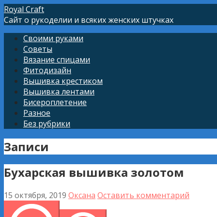
Перейти
Royal Craft
к
Сайт о рукоделии и всяких женских штучках
контенту
Своими руками
Советы
Вязание спицами
Фитодизайн
Вышивка крестиком
Вышивка лентами
Бисероплетение
Разное
Без рубрики
Записи
Бухарская вышивка золотом
15 октября, 2019
Оксана
Оставить комментарий