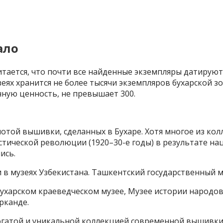
ало
тается, что почти все найденные экземпляры датируются
еях хранится не более тысячи экземпляров бухарской з
ную ценность, не превышает 300.
отой вышивки, сделанных в Бухаре. Хотя многое из ко
стической революции (1920–30-е годы) в результате на
ись.
 музеях Узбекистана. Ташкентский государственный м
ухарском краеведческом музее, Музее истории народов 
рканде.
богатой и уникальной коллекцией современной вышивки