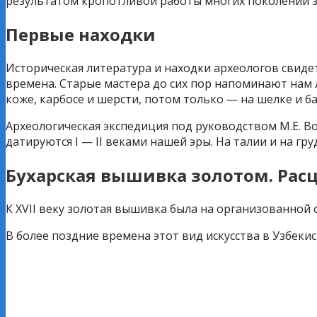
результатом кропотливой работы многих поколений
Первые находки
Историческая литература и находки археологов свиде
времена. Старые мастера до сих пор напоминают нам л
коже, карбосе и шерсти, потом только — на шелке и ба
Археологическая экспедиция под руководством М.Е. 
датируются I — II веками нашей эры. На талии и на г
Бухарская вышивка золотом. Рас
К XVII веку золотая вышивка была на организованной
В более поздние времена этот вид искусства в Узбекис