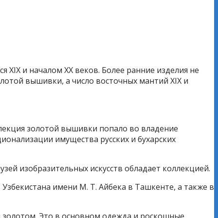
 XIX и началом XX веков. Более ранние изделия не
олотой вышивки, а число восточных мантий XIX и
ллекция золотой вышивки попало во владение
ционализации имущества русских и бухарских
узей изобразительных искусств обладает коллекцией.
Узбекистана имени М. Т. Айбека в Ташкенте, а также в
 золотом. Это в основном одежда и роскошные