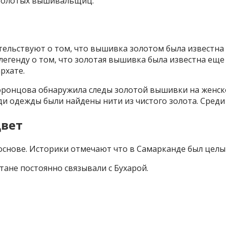
 золотых вышивальщиц.
тельствуют о том, что вышивка золотом была известна
егенду о том, что золотая вышивка была известна еще 
рхате.
Воронцова обнаружила следы золотой вышивки на женск
руди одежды были найдены нити из чистого золота. Сред
цвет
 основе. Историки отмечают что в Самарканде был цел
тане постоянно связывали с Бухарой.