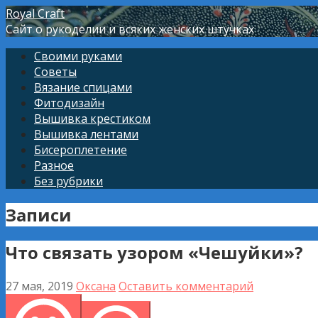
Перейти
Royal Craft
к
Сайт о рукоделии и всяких женских штучках
контенту
Своими руками
Советы
Вязание спицами
Фитодизайн
Вышивка крестиком
Вышивка лентами
Бисероплетение
Разное
Без рубрики
Записи
Что связать узором «Чешуйки»?
27 мая, 2019
Оксана
Оставить комментарий