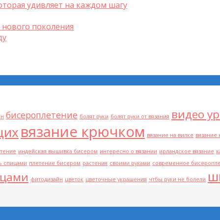
оторая удивляет на каждом шагу
 нового поколения
ду
видео у
бисероплетение
он
болят руки
болят руки от вязания
вязание крючком
щих
вязание на вилке
вязание 
етение
индейская вышивка бисером
интересно о вязании
ирландское вязание
к
ь спицами
плетение бисером
растения
своими руками
современное бисеропл
ш
ицами
фитодизайн
цветок
цветочные украшения
чтбы руки не болели