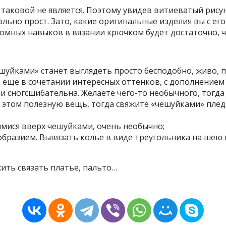
е таковой не является. Поэтому увидев витиеватый рис
ольно прост. Зато, какие оригинальные изделия вы с е
омных навыков в вязании крючком будет достаточно, ч
ешуйками» станет выглядеть просто бесподобно, живо, п
 еще в сочетании интересных оттенков, с дополнением 
и сногсшибательна. Желаете чего-то необычного, тогда
и этом полезную вещь, тогда свяжите «чешуйками» плед
мися вверх чешуйками, очень необычно;
образием. Вывязать колье в виде треугольника на шею
ить связать платье, пальто…