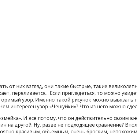
 от них взгляд, они такие быстрые, такие великолепн
ает, переливается… Если приглядеться, то можно увид
вторимый узор. Именно такой рисунок можно вывязать 
Чем интересен узор «Чешуйки»? Что из него можно сдела
и «змейка». И все потому, что он действительно своим
н на другой. Ну, разве не подходящее сравнение? Вполн
роятно красивым, объемным, очень броским, непохожим 