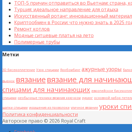
ТОП-5 причин отправиться во Вьетнам: страна, к
Турция: идеальное направление для отдыха
Искусственный ротанг: инновационный материал
Криптообмен в России: что нужно знать в 2025 го
Ремонт котлов
Модные ситцевые платья на лето
Полимерные трубы
Метки
ажурные узоры
3D бисероплетение
Узор спицами
Ярнбомбинг
балк
вязание
вязание для начинаю
вьюнок
спицами для начинающих
европейское бисеропл
спицами
необычные техники вязания крючком
нукинг
основной набор петел
уроки сп
шапки спицами
украшения из проволоки
уличное вязание
Политика конфиденциальности
Авторское право © 2026 Royal Craft