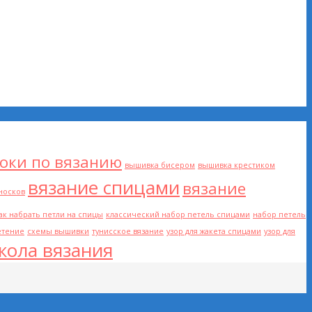
роки по вязанию
вышивка бисером
вышивка крестиком
вязание спицами
вязание
носков
ак набрать петли на спицы
классический набор петель спицами
набор петель
етение
схемы вышивки
тунисское вязание
узор для жакета спицами
узор для
кола вязания