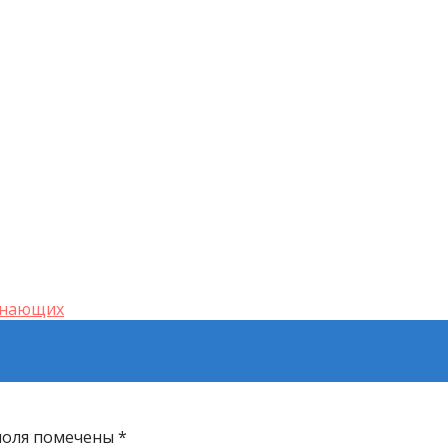
инающих
поля помечены
*