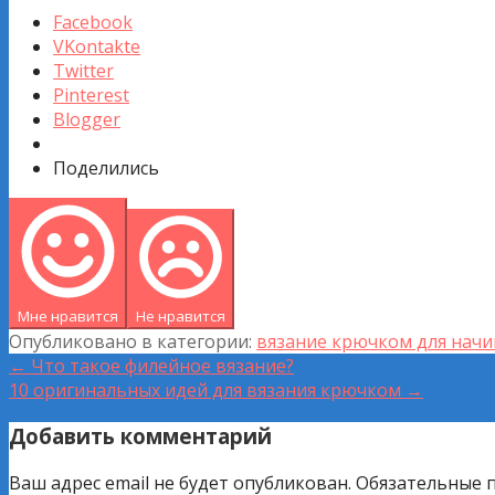
Facebook
VKontakte
Twitter
Pinterest
Blogger
Поделились
Мне нравится
Не нравится
Опубликовано в категории:
вязание крючком для нач
Навигация
← Что такое филейное вязание?
10 оригинальных идей для вязания крючком →
по
Добавить комментарий
записям
Ваш адрес email не будет опубликован.
Обязательные 