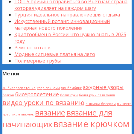
ТОП-5 причин отправиться во Вьетнам: страна,
которая удивляет на каждом шагу
Турция: идеальное направление для отдыха
Искусственный ротанг: инновационный
материал нового поколения
Криптообмен в России: что нужно знать в 2025
году
Ремонт котлов
Модные ситцевые платья на лето
Полимерные трубы
Метки
ажурные узоры
3D бисероплетение
Узор спицами
Ярнбомбинг
бисероплетение
балкон
болят руки
болят руки от вязания
видео уроки по вязанию
вышивка бисером
вышивка
вязание
вязание для
крестиком
вьюнок
вязание крючком
начинающих