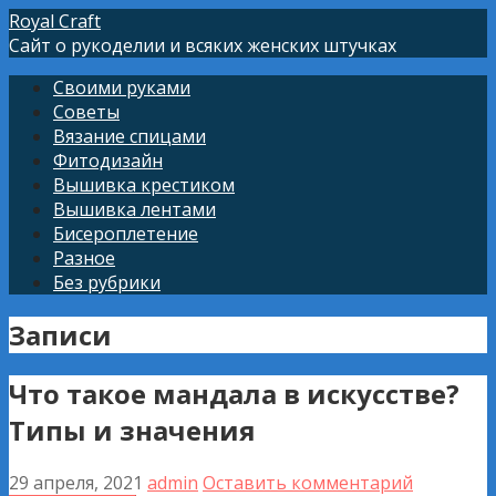
Перейти
Royal Craft
к
Сайт о рукоделии и всяких женских штучках
контенту
Своими руками
Советы
Вязание спицами
Фитодизайн
Вышивка крестиком
Вышивка лентами
Бисероплетение
Разное
Без рубрики
Записи
Что такое мандала в искусстве?
Типы и значения
29 апреля, 2021
admin
Оставить комментарий