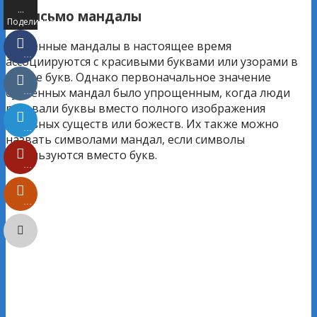
…
5. Письмо мандалы
Поделились
Буквенные мандалы в настоящее время
…
ассоциируются с красивыми буквами или узорами в
форме букв. Однако первоначальное значение
буквенных мандал было упрощенным, когда люди
…
рисовали буквы вместо полного изображения
духовных существ или божеств. Их также можно
…
назвать символами мандал, если символы
используются вместо букв.
…
…