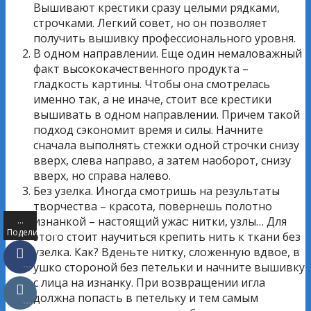
Вышивают крестики сразу целыми рядками,
строчками. Легкий совет, но он позволяет
получить вышивку профессионального уровня.
В одном направлении. Еще один немаловажный
факт высококачественного продукта –
гладкость картины. Чтобы она смотрелась
именно так, а не иначе, стоит все крестики
вышивать в одном направлении. Причем такой
подход сэкономит время и силы. Начните
сначала выполнять стежки одной строчки снизу
вверх, слева направо, а затем наоборот, снизу
вверх, но справа налево.
Без узелка. Иногда смотришь на результаты
творчества – красота, повернешь полотно
изнанкой – настоящий ужас: нитки, узлы… Для
…
Поделились
этого стоит научиться крепить нить к ткани без
узелка. Как? Вденьте нитку, сложенную вдвое, в
ушко стороной без петельки и начните вышивку
…
с лица на изнанку. При возвращении игла
должна попасть в петельку и тем самым
…