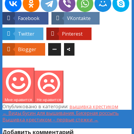
Facebook
VKontakte
Twitter
Pinterest
Blogger
Мне нравится
Не нравится
Опубликовано в категории:
вышивка крестиком
Навигация
← Виды бусин для вышивания. Бисерная россыпь
Вышивка крестиком – первые стежки →
по
Добавить комментарий