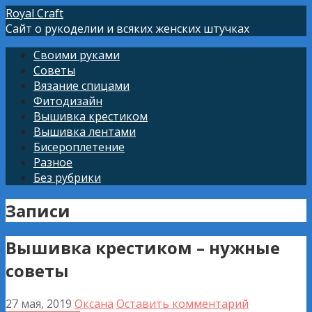
Перейти
Royal Craft
к
Сайт о рукоделии и всяких женских штучках
контенту
Своими руками
Советы
Вязание спицами
Фитодизайн
Вышивка крестиком
Вышивка лентами
Бисероплетение
Разное
Без рубрики
Записи
Вышивка крестиком – нужные
советы
27 мая, 2019
Оксана
Оставить комментарий