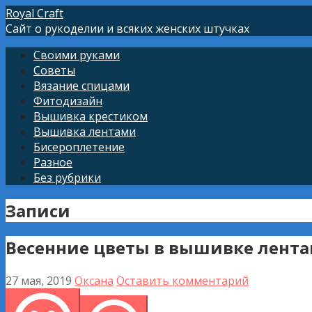
Перейти
Royal Craft
к
Сайт о рукоделии и всяких женских штучках
контенту
Своими руками
Советы
Вязание спицами
Фитодизайн
Вышивка крестиком
Вышивка лентами
Бисероплетение
Разное
Без рубрики
Записи
Весенние цветы в вышивке лент
27 мая, 2019
Оксана
Оставить комментарий