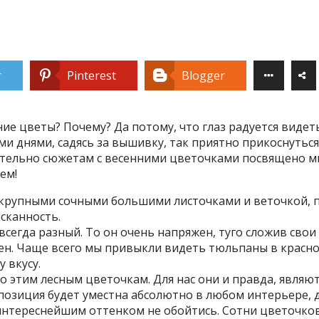
r
Pinterest
Blogger
е цветы? Почему? Да потому, что глаз радуется видет
нями, садясь за вышивку, так приятно прикоснуться к в
ительно сюжетам с весенними цветочками посвящено мн
ем!
 с крупными сочными большими листочками и веточкой
сканность.
сегда разный. То он очень напряжен, туго сложив свои л
ен. Чаще всего мы привыкли видеть тюльпаны в красном
 вкусу.
но этим лесным цветочкам. Для нас они и правда, явля
зиция будет уместна абсолютно в любом интерьере, да
 интереснейшим оттенком не обойтись. Сотни цветочко