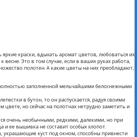
ь яркие краски, вдыхать аромат цветов, любоваться их
есне. Это в том случае, если в ваших руках работа,
ожество полотен. А какие цветы на них преобладают,
, полностью заполненной мельчайшими белоснежными
епестки в бутон, то он распускается, радуя своими
 цвете, но сейчас на полотнах нетрудно заметить и
ются очень необычными, редкими, далекими, но при
 и ее вышивка не составит особых хлопот.
в, украшающие куст под окном, способны привнести