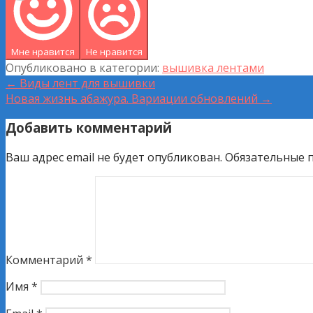
Мне нравится
Не нравится
Опубликовано в категории:
вышивка лентами
Навигация
← Виды лент для вышивки
Новая жизнь абажура. Вариации обновлений →
по
Добавить комментарий
записям
Ваш адрес email не будет опубликован.
Обязательные 
Комментарий
*
Имя
*