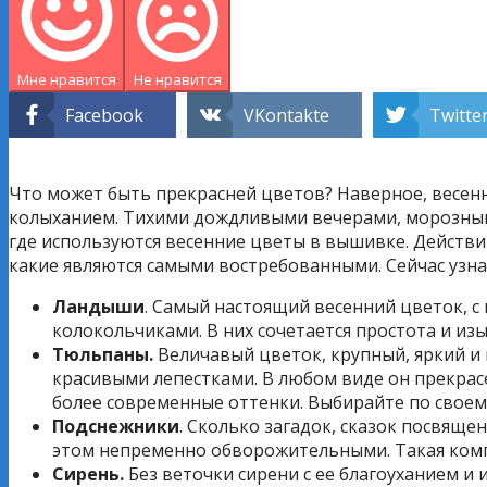
Мне нравится
Не нравится
Facebook
VKontakte
Twitte
Что может быть прекрасней цветов? Наверное, весенни
колыханием. Тихими дождливыми вечерами, морозными д
где используются весенние цветы в вышивке. Действ
какие являются самыми востребованными. Сейчас узна
Ландыши
. Самый настоящий весенний цветок,
колокольчиками. В них сочетается простота и изы
Тюльпаны.
Величавый цветок, крупный, яркий и в
красивыми лепестками. В любом виде он прекрас
более современные оттенки. Выбирайте по своему
Подснежники
. Сколько загадок, сказок посвяще
этом непременно обворожительными. Такая компо
Сирень.
Без веточки сирени с ее благоуханием и