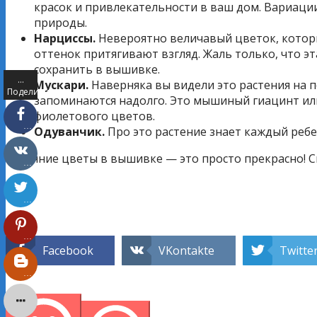
красок и привлекательности в ваш дом. Вариации
природы.
Нарциссы.
Невероятно величавый цветок, которы
оттенок притягивают взгляд. Жаль только, что э
сохранить в вышивке.
…
Мускари.
Наверняка вы видели это растения на п
Поделились
запоминаются надолго. Это мышиный гиацинт или 
фиолетового цветов.
…
Одуванчик.
Про это растение знает каждый реб
Весенние цветы в вышивке — это просто прекрасно! С
…
…
…
Facebook
VKontakte
Twitte
…